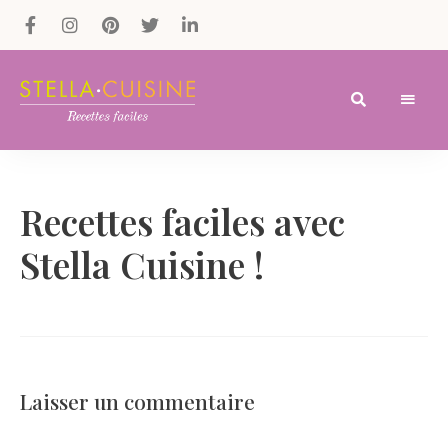
Recettes
Recettes
par
Stella
faciles,
Cuisine
Recettes faciles avec
recettes
rapides,
Stella Cuisine !
recettes
végétariennes
!
Laisser un commentaire