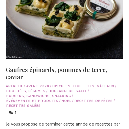
Gaufres épinards, pommes de terre,
caviar
APÉRITIF
/
AVENT 2020
/
BISCUITS, FEUILLETÉS, GÂTEAUX
/
BOUCHÉES, LÉGUMES
/
BOULANGERIE SALÉE
/
BURGERS, SANDWICHS, SNACKING
/
ÉVÉNEMENTS ET PRODUITS
/
NOËL
/
RECETTES DE FÊTES
/
RECETTES SALÉES
1
Je vous propose de terminer cette année de recettes par