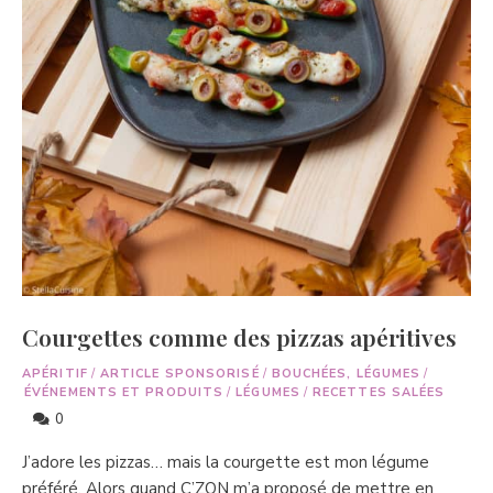
Courgettes comme des pizzas apéritives
APÉRITIF
/
ARTICLE SPONSORISÉ
/
BOUCHÉES, LÉGUMES
/
ÉVÉNEMENTS ET PRODUITS
/
LÉGUMES
/
RECETTES SALÉES
0
J’adore les pizzas… mais la courgette est mon légume
préféré. Alors quand C’ZON m’a proposé de mettre en