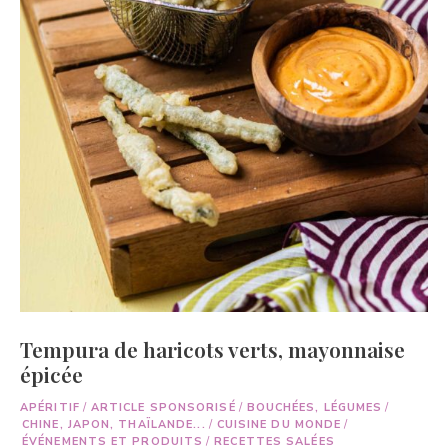
Tempura de haricots verts, mayonnaise
épicée
APÉRITIF
/
ARTICLE SPONSORISÉ
/
BOUCHÉES, LÉGUMES
/
CHINE, JAPON, THAÏLANDE...
/
CUISINE DU MONDE
/
ÉVÉNEMENTS ET PRODUITS
/
RECETTES SALÉES