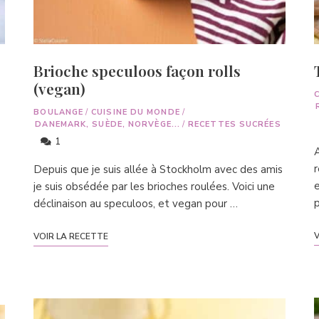
Brioche speculoos façon rolls
(vegan)
BOULANGE
/
CUISINE DU MONDE
/
DANEMARK, SUÈDE, NORVÈGE...
/
RECETTES SUCRÉES
1
A
r
Depuis que je suis allée à Stockholm avec des amis
e
je suis obsédée par les brioches roulées. Voici une
p
déclinaison au speculoos, et vegan pour …
V
VOIR LA RECETTE