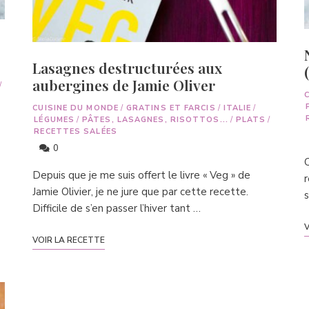
Lasagnes destructurées aux
aubergines de Jamie Oliver
/
C
CUISINE DU MONDE
/
GRATINS ET FARCIS
/
ITALIE
/
LÉGUMES
/
PÂTES, LASAGNES, RISOTTOS...
/
PLATS
/
RECETTES SALÉES
0
C
Depuis que je me suis offert le livre « Veg » de
r
Jamie Olivier, je ne jure que par cette recette.
s
Difficile de s’en passer l’hiver tant …
V
VOIR LA RECETTE