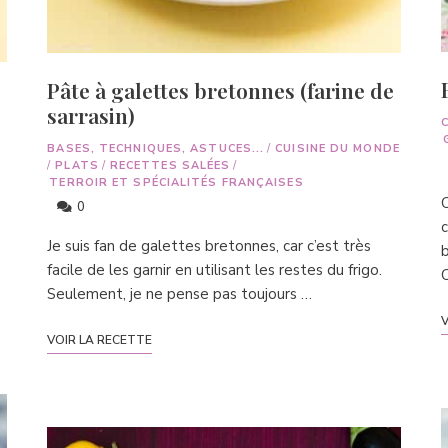
Pâte à galettes bretonnes (farine de
sarrasin)
BASES, TECHNIQUES, ASTUCES...
/
CUISINE DU MONDE
/
PLATS
/
RECETTES SALÉES
/
TERROIR ET SPÉCIALITÉS FRANÇAISES
C
0
c
Je suis fan de galettes bretonnes, car c’est très
b
facile de les garnir en utilisant les restes du frigo.
Seulement, je ne pense pas toujours …
V
VOIR LA RECETTE