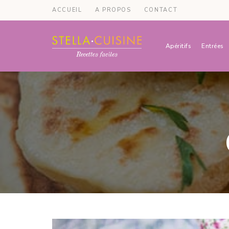
ACCUEIL
A PROPOS
CONTACT
Apéritifs
Entrées
Recettes
Recettes
par
Stella
faciles,
Cuisine
recettes
rapides,
recettes
végétariennes
!