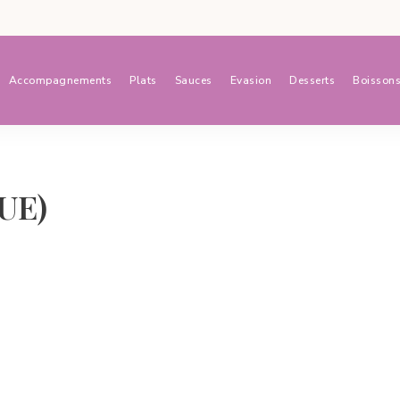
Accompagnements
Plats
Sauces
Evasion
Desserts
Boisson
(UE)