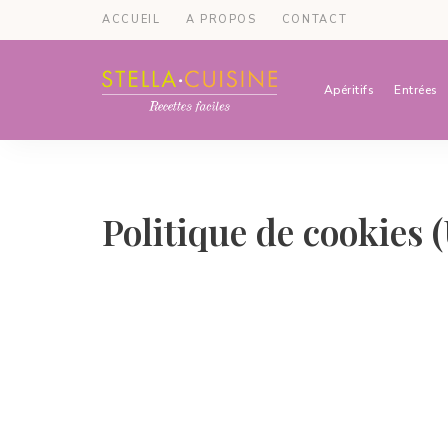
ACCUEIL
A PROPOS
CONTACT
Apéritifs
Entrées
Recettes
Recettes
par
Stella
faciles,
Cuisine
recettes
Politique de cookies 
rapides,
recettes
végétariennes
!