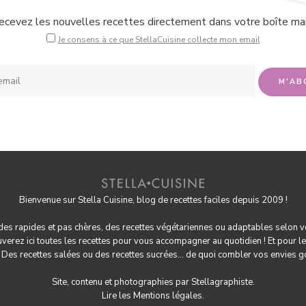
ecevez les nouvelles recettes directement dans votre boîte mail
Je consens à ce que StellaCuisine collecte mon email
Bienvenue sur Stella Cuisine, blog de recettes faciles depuis 2009 !
 des rapides et pas chères, des
recettes végétariennes
ou adaptables selon v
ouverez ici toutes les recettes pour vous accompagner au quotidien ! Et pour le
! Des
recettes salées
ou des
recettes sucrées
... de quoi combler vos envies 
Site, contenu et photographies par
Stellagraphiste
.
Lire les
Mentions légales.