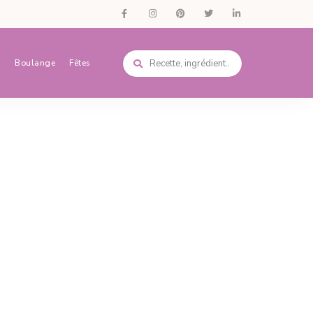
s
Boulange
Fêtes