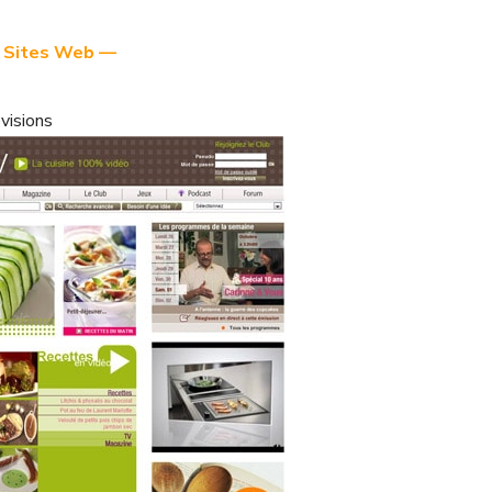
 Sites Web —
visions