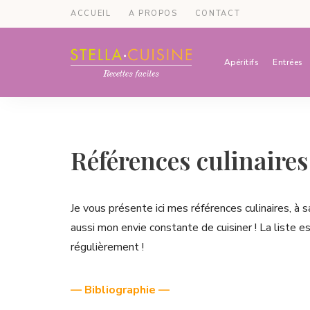
ACCUEIL
A PROPOS
CONTACT
Apéritifs
Entrées
Recettes
Recettes
par
Stella
faciles,
Cuisine
recettes
Références culinaires
rapides,
recettes
Je vous présente ici mes références culinaires, à s
végétariennes
aussi mon envie constante de cuisiner ! La liste es
!
régulièrement !
— Bibliographie —