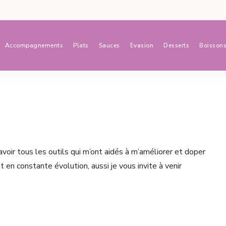
Accompagnements
Plats
Sauces
Evasion
Desserts
Boisson
avoir tous les outils qui m’ont aidés à m’améliorer et doper
t en constante évolution, aussi je vous invite à venir