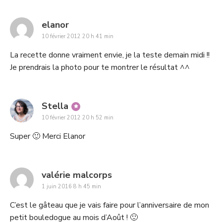
says:
elanor
10 février 2012 20 h 41 min
La recette donne vraiment envie, je la teste demain midi !!
Je prendrais la photo pour te montrer le résultat ^^
says:
Stella
10 février 2012 20 h 52 min
Super 🙂 Merci Elanor
says:
valérie malcorps
1 juin 2016 8 h 45 min
C’est le gâteau que je vais faire pour l’anniversaire de mon
petit bouledogue au mois d’Août ! 🙂