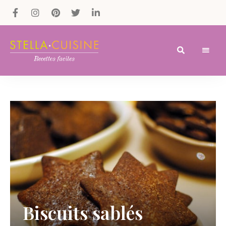
Recettes
Recettes
par
Stella
faciles,
Cuisine
recettes
rapides,
recettes
végétariennes
!
Biscuits sablés