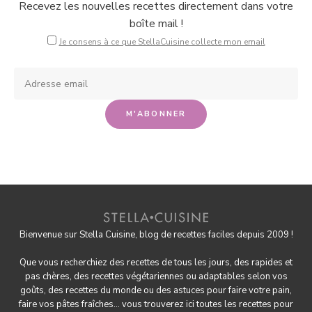
Recevez les nouvelles recettes directement dans votre
boîte mail !
Je consens à ce que StellaCuisine collecte mon email
Bienvenue sur Stella Cuisine, blog de recettes faciles depuis 2009 !
Que vous recherchiez des recettes de tous les jours, des rapides et
pas chères, des
recettes végétariennes
ou adaptables selon vos
goûts, des
recettes du monde
ou des astuces pour
faire votre pain
,
faire
vos pâtes fraîches
... vous trouverez ici toutes les recettes pour