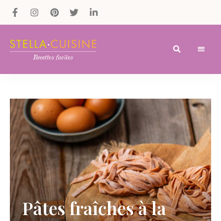
Recettes
Recettes
par
Stella
faciles,
Cuisine
recettes
rapides,
recettes
végétariennes
!
Pâtes fraîches à la