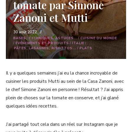
tomate par Simone
Zanoni et Mutti
30 août 2022
BASES, TECHNIQUES, ASTUCES...
/
CUISINE DU MONDE
/
ÉVÉNEMENTS ET PRODUITS
/
ITALIE
/
PÂTES, LASAGNES, RISOTTOS...
/
PLATS
Il y a quelques semaines j’ai eu la chance incroyable de
cuisiner les produits Mutti au sein de la Casa Zanoni, avec
le chef Simone Zanoni en personne ! Résultat ? J’ai appris
plein de choses sur la tomate en conserve, et j’ai glané
quelques idées recettes.
J’ai partagé tout cela dans un réel sur Instagram que je