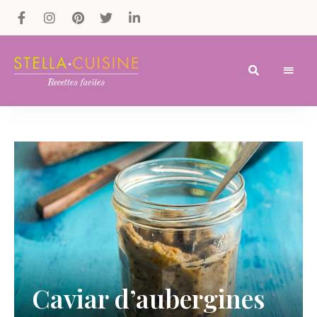
Recettes
Recettes
par
Stella
faciles,
Cuisine
recettes
rapides,
recettes
végétariennes
!
Caviar d’aubergines