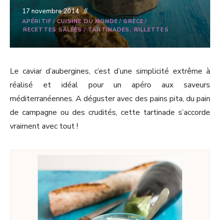
17 novembre 2014
APÉRITIF
/
CUISINE DU MONDE
/
GRÈCE
/
RECETTES SALÉES
/
TARTINADES, RILLETTES
Le caviar d’aubergines, c’est d’une simplicité extrême à
réalisé et idéal pour un apéro aux saveurs
méditerranéennes. A déguster avec des pains pita, du pain
de campagne ou des crudités, cette tartinade s’accorde
vraiment avec tout !