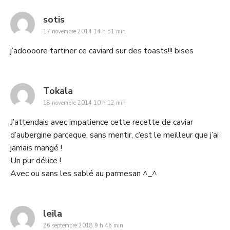
says:
sotis
17 novembre 2014 14 h 51 min
j’adoooore tartiner ce caviard sur des toasts!!! bises
says:
Tokala
18 novembre 2014 10 h 12 min
J’attendais avec impatience cette recette de caviar
d’aubergine parceque, sans mentir, c’est le meilleur que j’ai
jamais mangé !
Un pur délice !
Avec ou sans les sablé au parmesan ^_^
says:
leila
26 septembre 2018 9 h 46 min