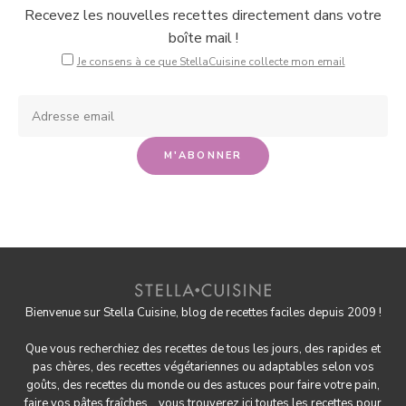
Recevez les nouvelles recettes directement dans votre
boîte mail !
Je consens à ce que StellaCuisine collecte mon email
Bienvenue sur Stella Cuisine, blog de recettes faciles depuis 2009 !
Que vous recherchiez des recettes de tous les jours, des rapides et
pas chères, des
recettes végétariennes
ou adaptables selon vos
goûts, des
recettes du monde
ou des astuces pour
faire votre pain
,
faire
vos pâtes fraîches
... vous trouverez ici toutes les recettes pour