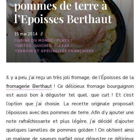
pommes de terre à
l’Epoisses Berthaut
15 mai 2014
CUISINE DU MONDE
/
PLATS
/
TARTES, QUICHES, PIZZAS
/
TERROIR ET SPÉCIALITÉS FRANÇAISES
Il y a peu, j’ai reçu un très joli fromage, de l’Époisses de la
fromagerie Berthaut
! Ce délicieux fromage bourguignon
est aussi bon à déguster tel quel, que cuit ! Et c’est
l’option que j’ai choisie. La recette originale proposait
l’époisses avec des pommes de terre. Afin d’y ajouter une
note rafraîchissante et plus légère, j’ai décidé d’ajouter
quelques lamelles de pommes golden ! On obtient ainsi
un mariage de saveurs parfait pour déguster ce délicieux