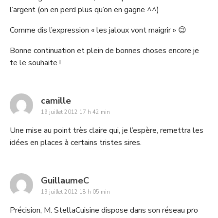
l’argent (on en perd plus qu’on en gagne ^^)
Comme dis l’expression « les jaloux vont maigrir » 😉
Bonne continuation et plein de bonnes choses encore je
te le souhaite !
says:
camille
19 juillet 2012 17 h 42 min
Une mise au point très claire qui, je l’espère, remettra les
idées en places à certains tristes sires.
says:
GuillaumeC
19 juillet 2012 18 h 05 min
Précision, M. StellaCuisine dispose dans son réseau pro