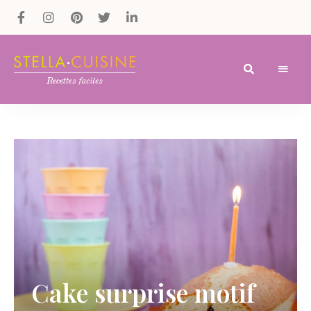
Recettes
Recettes
par
Stella
faciles,
Cuisine
recettes
rapides,
recettes
végétariennes
!
Cake surprise motif