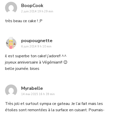
says:
BoopCook
2 juin 2014 19 h 29 min
très beau ce cake ! ;P
says:
poupougnette
6 juin 2014 9 h 10 min
il est superbe ton cake! j’adore!! ^^
joyeux anniversaire à Végémiam!! 😉
belle journée. bises
says:
Myrabelle
14 mai 2015 16 h 39 min
Très joli et surtout sympa ce gateau. Je l’ai fait mais les
étoiles sont remontées à la surface en cuisant. Pourrais-