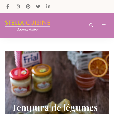
Recettes
Recettes
par
Stella
faciles,
Cuisine
recettes
rapides,
recettes
végétariennes
!
Tempura de légumes