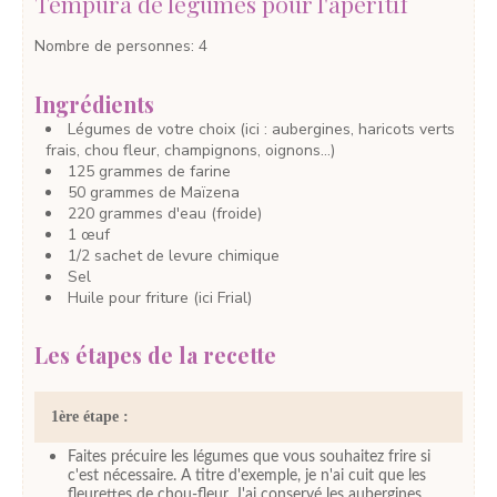
Tempura de légumes pour l'apéritif
Nombre de personnes
:
4
Ingrédients
Légumes de votre choix
(ici : aubergines, haricots verts
frais, chou fleur, champignons, oignons...)
125
grammes
de farine
50
grammes
de Maïzena
220
grammes
d'eau
(froide)
1
œuf
1/2
sachet de levure chimique
Sel
Huile pour friture
(ici Frial)
Les étapes de la recette
1ère étape :
Faites précuire les légumes que vous souhaitez frire si
c'est nécessaire. A titre d'exemple, je n'ai cuit que les
fleurettes de chou-fleur. J'ai conservé les aubergines,