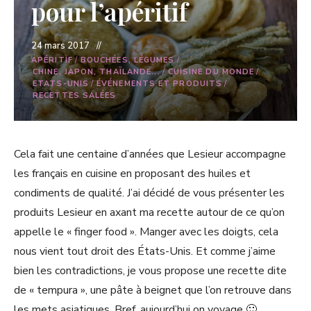
pour l’apéritif
24 mars 2017
APÉRITIF
/
BOUCHÉES, LÉGUMES
/
CHINE, JAPON, THAÏLANDE...
/
CUISINE DU MONDE
/
ETATS-UNIS
/
ÉVÉNEMENTS ET PRODUITS
/
RECETTES SALÉES
Cela fait une centaine d’années que Lesieur accompagne
les français en cuisine en proposant des huiles et
condiments de qualité. J’ai décidé de vous présenter les
produits Lesieur en axant ma recette autour de ce qu’on
appelle le « finger food ». Manger avec les doigts, cela
nous vient tout droit des États-Unis. Et comme j’aime
bien les contradictions, je vous propose une recette dite
de « tempura », une pâte à beignet que l’on retrouve dans
les mets asiatiques. Bref, aujourd’hui on voyage 🙂