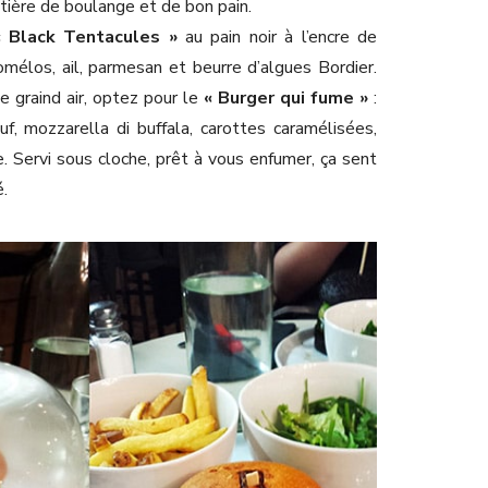
atière de boulange et de bon pain.
« Black Tentacules »
au pain noir à l’encre de
omélos, ail, parmesan et beurre d’algues Bordier.
e graind air, optez pour le
« Burger qui fume »
:
f, mozzarella di buffala, carottes caramélisées,
. Servi sous cloche, prêt à vous enfumer, ça sent
é.