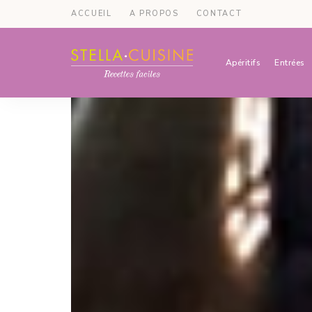
ACCUEIL
A PROPOS
CONTACT
Apéritifs
Entrées
Recettes
Recettes
par
Stella
faciles,
Cuisine
recettes
rapides,
recettes
végétariennes
!