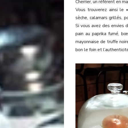
Cherrier, un référent en m
Vous trouverez ainsi le
sèche, calamars grillés, p
Si vous avez des envies d
pain au paprika fumé, bœu
mayonnaise de truffe noire
bon le foin et l’authenticit