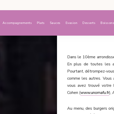
Accompagnements
Plats
Sauces
Evasion
Desserts
Boisson
Dans le 10ème arrondisseme
En plus de toutes les a
Pourtant, détrompez-vous.
comme les autres. Vous aim
vous avez trouvé votre 
Cohen (
www.unomafu.fr
),
Au menu, des burgers orig