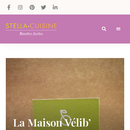
Recettes
Recettes
par
Stella
faciles,
Cuisine
recettes
rapides,
recettes
végétariennes
!
La Maison Vélib’