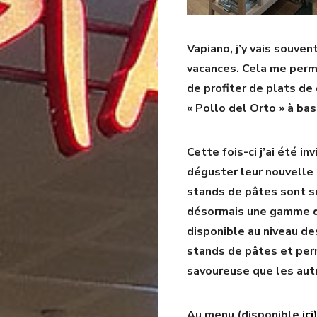
Vapiano, j’y vais souve
vacances. Cela me perme
de profiter de plats de
« Pollo del Orto » à ba
Cette fois-ci j’ai été i
déguster leur nouvelle
stands de pâtes sont s
désormais une gamme d
disponible au niveau des
stands de pâtes et per
savoureuse que les aut
Au menu (disponible
ici