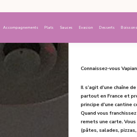
Accompagnements
Plats
Sauces
Evasion
Desserts
Boisson
Connaissez-vous Vapian
Il s’agit d’une chaîne d
partout en France et pr
principe d’une cantine c
Quand vous franchissez 
remets une carte. Vous a
(pâtes, salades, pizza