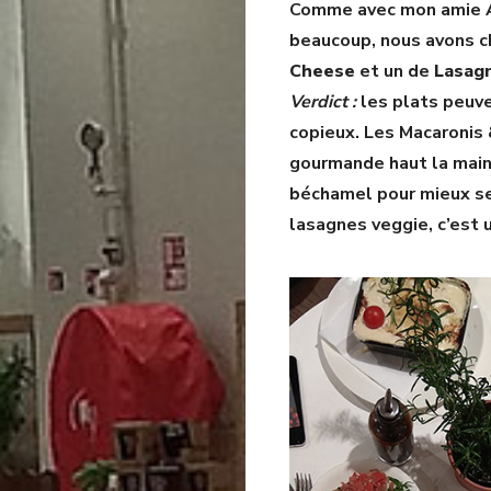
Comme avec mon amie A
beaucoup, nous avons ch
Cheese
et un de
Lasagn
Verdict :
les plats peuv
copieux. Les Macaronis
gourmande haut la main 
béchamel pour mieux sen
lasagnes veggie, c’est 