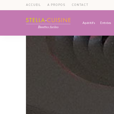
ACCUEIL
A PROPOS
CONTACT
Apéritifs
Entrées
Recettes
Recettes
par
Stella
faciles,
Cuisine
recettes
rapides,
recettes
végétariennes
!