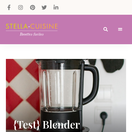
Recettes
Recettes
par
Stella
faciles,
Cuisine
recettes
rapides,
recettes
végétariennes
!
{Test} Blender