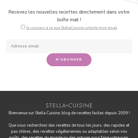
Recevez les nouvelles recettes directement dans votre
boîte mail !
Je consens à ce que StellaCuisine collecte mon email
Bienvenue sur Stella Cuisine, blog de recettes faciles depuis 2009 !
Que vous recherchiez des recettes de tous les jours, des rapides et
pas chères, des
recettes végétariennes
ou adaptables selon vos
goûts, des
recettes du monde
ou des astuces pour
faire votre pain
,