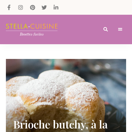
Recettes
Recettes
par
Stella
faciles,
Cuisine
recettes
rapides,
recettes
végétariennes
!
Brioche butchy, à la