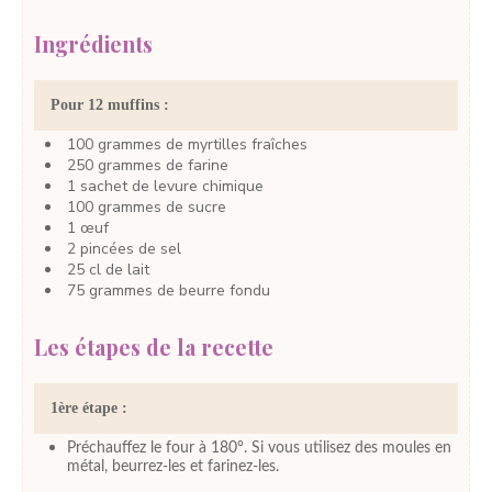
Ingrédients
Pour 12 muffins :
100
grammes
de myrtilles fraîches
250
grammes
de farine
1
sachet
de levure chimique
100
grammes
de sucre
1
œuf
2
pincées
de sel
25
cl
de lait
75
grammes
de beurre fondu
Les étapes de la recette
1ère étape :
Préchauffez le four à 180°. Si vous utilisez des moules en
métal, beurrez-les et farinez-les.