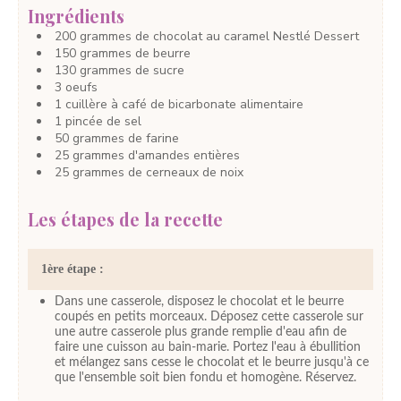
Ingrédients
200
grammes
de chocolat
au caramel Nestlé Dessert
150
grammes
de beurre
130
grammes
de sucre
3
oeufs
1
cuillère à café
de bicarbonate alimentaire
1
pincée
de sel
50
grammes
de farine
25
grammes
d'amandes entières
25
grammes
de cerneaux de noix
Les étapes de la recette
1ère étape :
Dans une casserole, disposez le chocolat et le beurre
coupés en petits morceaux. Déposez cette casserole sur
une autre casserole plus grande remplie d'eau afin de
faire une cuisson au bain-marie. Portez l'eau à ébullition
et mélangez sans cesse le chocolat et le beurre jusqu'à ce
que l'ensemble soit bien fondu et homogène. Réservez.