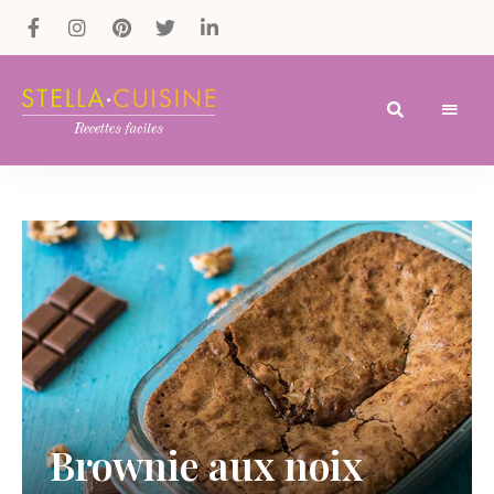
Recettes
Recettes
par
Stella
faciles,
Cuisine
recettes
rapides,
recettes
végétariennes
!
Brownie aux noix