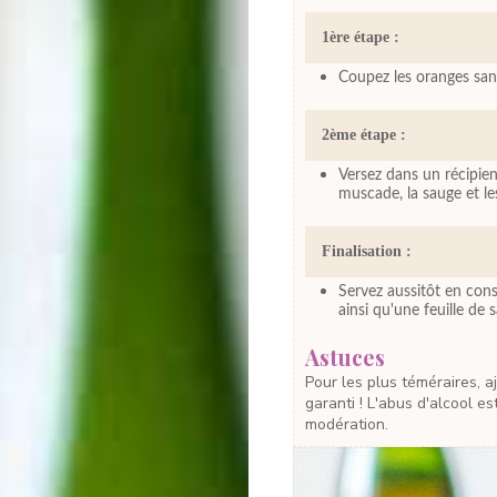
1ère étape :
Coupez les oranges sang
2ème étape :
Versez dans un récipient
muscade, la sauge et le
Finalisation :
Servez aussitôt en con
ainsi qu'une feuille de 
Astuces
Pour les plus téméraires, ajoutez 1 cuillère à café de vinaigre de cidre ! Effet
garanti ! L'abus d'alcool 
modération.