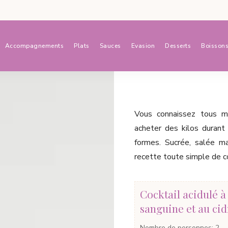
Accompagnements
Plats
Sauces
Evasion
Desserts
Boisson
Vous connaissez tous mo
acheter des kilos durant 
formes. Sucrée, salée ma
recette toute simple de coc
Cocktail acidulé à
sanguine et au cid
Nombre de personnes
:
2