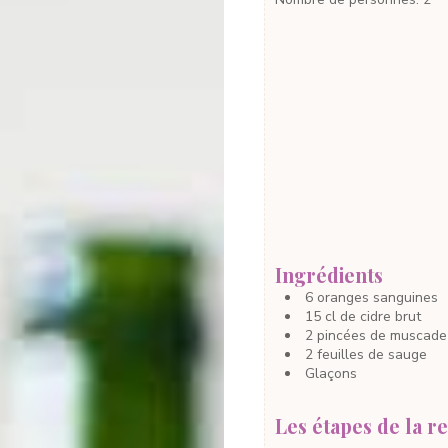
Ingrédients
6
oranges sanguines
15
cl
de cidre brut
2
pincées
de muscade
2
feuilles
de sauge
Glaçons
Les étapes de la re