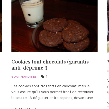
Cookies tout chocolats (garantis
anti-déprime !)
4
GOURMANDISES
V
Ces cookies sont très forts en chocolat, mais je
r
vous assure qu’ils vous permettront de retrouver
u
le sourire ! A déguster entre copines, devant une …
V
VOIR LA RECETTE