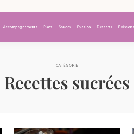
Accompagnements
Plats
Sauces
Evasion
Desserts
Boisson
CATÉGORIE
Recettes sucrées