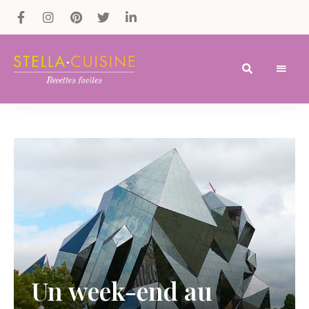
Recettes
Recettes
par
Stella
faciles,
Cuisine
recettes
rapides,
recettes
végétariennes
!
Un week-end au