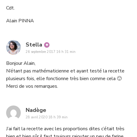
Cdt.
Alain PINNA
says:
Stella
26 septembre 2017 16 h 31 min
Bonjour Alain,
N’étant pas mathématicienne et ayant testé la recette
plusieurs fois, elle fonctionne très bien comme cela 🙂
Merci de vos remarques.
says:
Nadège
28 avril 2020 18 h 39 min
J’ai fait la recette avec les proportions dites c’était très
bien et bien sûr il faut toujours rajouter un peu de farine