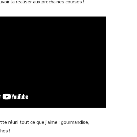
voir la réaliser aux prochaines courses !
tte réuni tout ce que j’aime : gourmandise,
ches !