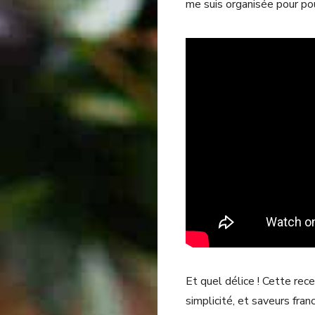
me suis organisée pour pou
Et quel délice ! Cette rece
simplicité, et saveurs fran