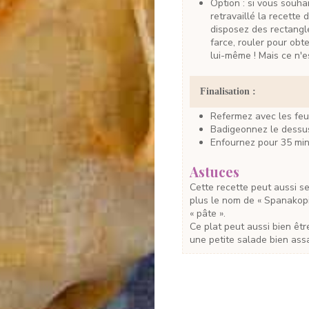
Option : si vous souhaitez réaliser un escargot comme sur la photo (j'ai
retravaillé la recette 
disposez des rectangles
farce, rouler pour obt
lui-même ! Mais ce n'e
Finalisation :
Refermez avec les feui
Badigeonnez le dessus
Enfournez pour 35 min
Astuces
Cette recette peut aussi se faire avec des courgettes même si elle ne portera
plus le nom de « Spanakopit
« pâte ».
Ce plat peut aussi bien être un plat complet qu’une entrée tiède servie avec
une petite salade bien ass