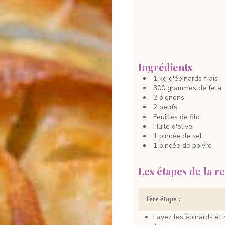
Ingrédients
1
kg
d'épinards frais
300
grammes
de feta
2
oignons
2
oeufs
Feuilles de filo
Huile d'olive
1
pincée
de sel
1
pincée
de poivre
Les étapes de la re
1ère étape :
Lavez les épinards et retirez les branches, les côtes et les queues trop