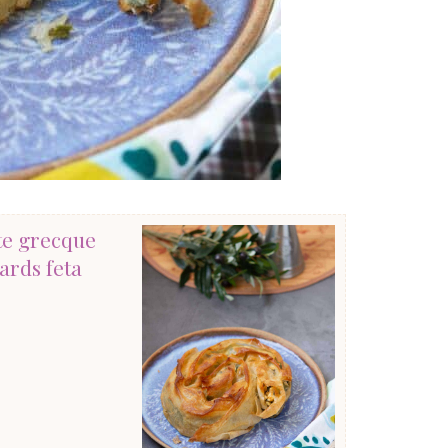
te grecque
ards feta