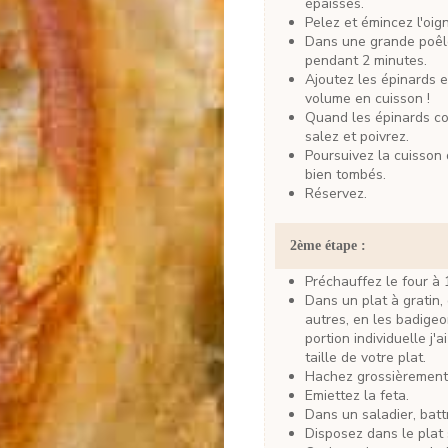
épaisses.
Pelez et émincez l'oig
Dans une grande poêle, faites chauffer un filet d'huile d'olive avec l'oignon
pendant 2 minutes.
Ajoutez les épinards et laissez-les "tomber". Ils vont perdre 3/4 de leur
volume en cuisson !
Quand les épinards commencent à tomber (donc à réduire en volume),
salez et poivrez.
Poursuivez la cuisson durant 5 minutes jusqu'à ce que les épinards soient
bien tombés.
Réservez.
2ème étape :
Préchauffez le four à
Dans un plat à gratin, disposez quelques feuilles de filo les unes sur les
autres, en les badigeon
portion individuelle j'
taille de votre plat.
Hachez grossièrement 
Emiettez la feta.
Dans un saladier, batt
Disposez dans le plat 