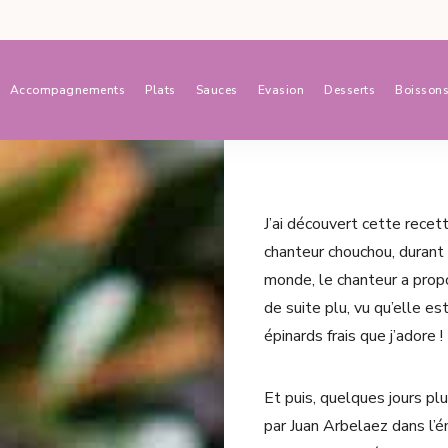
Accompagnements
Plats
Sauces
Evasion
Desserts
Boisson
J’ai découvert cette recet
chanteur chouchou, durant
monde, le chanteur a prop
de suite plu, vu qu’elle e
épinards frais que j’adore !
Et puis, quelques jours pl
par Juan Arbelaez dans l’é