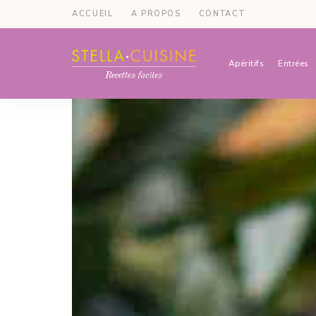
ACCUEIL
A PROPOS
CONTACT
Apéritifs
Entrées
Recettes
Recettes
par
Stella
faciles,
Cuisine
recettes
rapides,
recettes
végétariennes
!