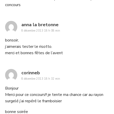
concours
says:
anna la bretonne
8 décembre 2013 18 h 08 min
bonsoir,
j’aimerais tester le risotto.
merci et bonnes fêtes de l’avent
says:
corinneb
8 décembre 2013 18 h 32 min
Bonjour
Merci pour ce concours!! je tente ma chance car au rayon
surgelé j’ai repéré le framboisier
bonne soirée