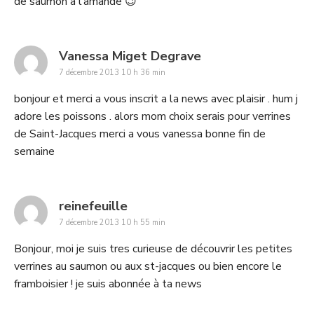
de saumon à l’amande 😉
says:
Vanessa Miget Degrave
7 décembre 2013 10 h 36 min
bonjour et merci a vous inscrit a la news avec plaisir . hum j
adore les poissons . alors mom choix serais pour verrines
de Saint-Jacques merci a vous vanessa bonne fin de
semaine
says:
reinefeuille
7 décembre 2013 10 h 55 min
Bonjour, moi je suis tres curieuse de découvrir les petites
verrines au saumon ou aux st-jacques ou bien encore le
framboisier ! je suis abonnée à ta news