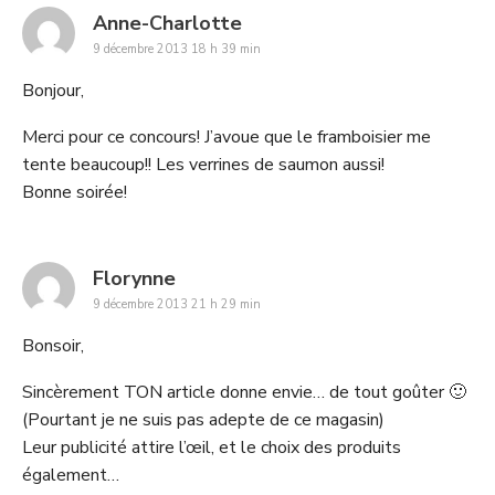
says:
Anne-Charlotte
9 décembre 2013 18 h 39 min
Bonjour,
Merci pour ce concours! J’avoue que le framboisier me
tente beaucoup!! Les verrines de saumon aussi!
Bonne soirée!
says:
Florynne
9 décembre 2013 21 h 29 min
Bonsoir,
Sincèrement TON article donne envie… de tout goûter 🙂
(Pourtant je ne suis pas adepte de ce magasin)
Leur publicité attire l’œil, et le choix des produits
également…