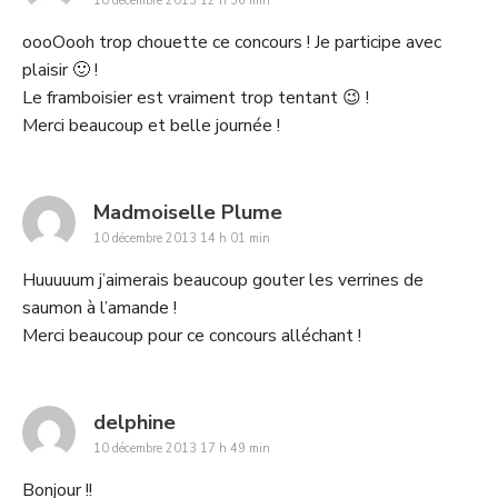
10 décembre 2013 12 h 56 min
oooOooh trop chouette ce concours ! Je participe avec
plaisir 🙂 !
Le framboisier est vraiment trop tentant 😉 !
Merci beaucoup et belle journée !
says:
Madmoiselle Plume
10 décembre 2013 14 h 01 min
Huuuuum j’aimerais beaucoup gouter les verrines de
saumon à l’amande !
Merci beaucoup pour ce concours alléchant !
says:
delphine
10 décembre 2013 17 h 49 min
Bonjour !!