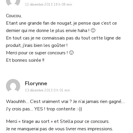
12 décembre 2013 19 h 09 min
Coucou,
Etant une grande fan de nougat, je pense que c’est ce
dernier qui me donne le plus envie haha ! 🙂
En tout cas je ne connaissais pas du tout cette ligne de
produit, j’irais bien les goûter !
Merci pour ce super concours ! 🙂
Et bonnes soirée !!
says:
Florynne
13 décembre 2013 0 h 01 min
Waouhhh… C’est vraiment vrai ? Je n’ai jamais rien gagné…
J’y crois pas… YES ! trop contente :-))
Merci « tirage au sort » et Stella pour ce concours.
Je ne manquerai pas de vous livrer mes impressions.