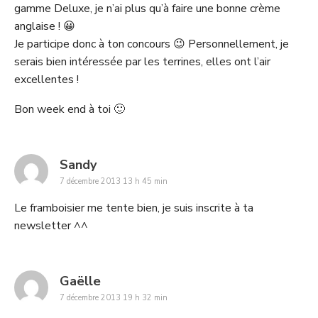
gamme Deluxe, je n’ai plus qu’à faire une bonne crème
anglaise ! 😀
Je participe donc à ton concours 😉 Personnellement, je
serais bien intéressée par les terrines, elles ont l’air
excellentes !
Bon week end à toi 🙂
says:
Sandy
7 décembre 2013 13 h 45 min
Le framboisier me tente bien, je suis inscrite à ta
newsletter ^^
says:
Gaëlle
7 décembre 2013 19 h 32 min