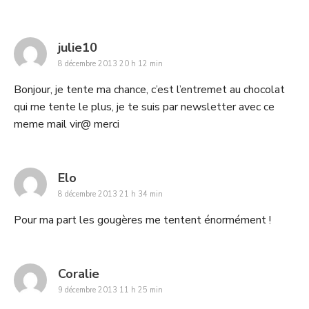
says:
julie10
8 décembre 2013 20 h 12 min
Bonjour, je tente ma chance, c’est l’entremet au chocolat
qui me tente le plus, je te suis par newsletter avec ce
meme mail vir@ merci
says:
Elo
8 décembre 2013 21 h 34 min
Pour ma part les gougères me tentent énormément !
says:
Coralie
9 décembre 2013 11 h 25 min