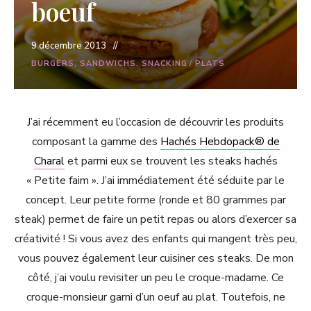
boeuf
9 décembre 2013
BURGERS, SANDWICHS, SNACKING
/
PLATS
J’ai récemment eu l’occasion de découvrir les produits
composant la gamme des
Hachés Hebdopack
® de
Charal
et parmi eux se trouvent les steaks hachés
« Petite faim ». J’ai immédiatement été séduite par le
concept. Leur petite forme (ronde et 80 grammes par
steak) permet de faire un petit repas ou alors d’exercer sa
créativité ! Si vous avez des enfants qui mangent très peu,
vous pouvez également leur cuisiner ces steaks
. De mon
côté, j’ai voulu revisiter un peu le croque-madame. Ce
croque-monsieur garni d’un oeuf au plat. Toutefois, ne