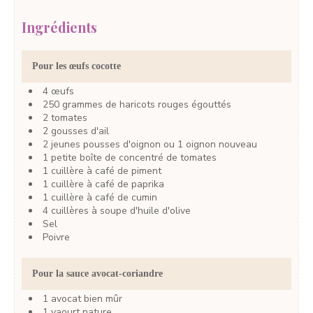
Ingrédients
Pour les œufs cocotte
4
œufs
250
grammes
de haricots rouges
égouttés
2
tomates
2
gousses
d'ail
2
jeunes pousses d'oignon
ou 1 oignon nouveau
1
petite boîte
de concentré de tomates
1
cuillère à café
de piment
1
cuillère à café
de paprika
1
cuillère à café
de cumin
4
cuillères à soupe
d'huile d'olive
Sel
Poivre
Pour la sauce avocat-coriandre
1
avocat
bien mûr
1
yaourt nature