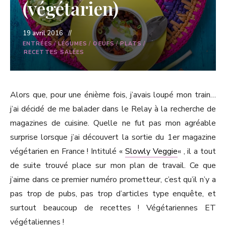
(végétarien)
19 avril 2016
ENTRÉES
/
LÉGUMES
/
OEUFS
/
PLATS
/
RECETTES SALÉES
Alors que, pour une énième fois, j’avais loupé mon train…
j’ai décidé de me balader dans le Relay à la recherche de
magazines de cuisine. Quelle ne fut pas mon agréable
surprise lorsque j’ai découvert la sortie du 1er magazine
végétarien en France ! Intitulé «
Slowly Veggie
« , il a tout
de suite trouvé place sur mon plan de travail. Ce que
j’aime dans ce premier numéro prometteur, c’est qu’il n’y a
pas trop de pubs, pas trop d’articles type enquête, et
surtout beaucoup de recettes ! Végétariennes ET
végétaliennes !