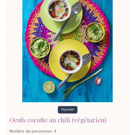
Imprimer
Oeufs cocotte au chili (végétarien)
Nombre de personnes
:
4