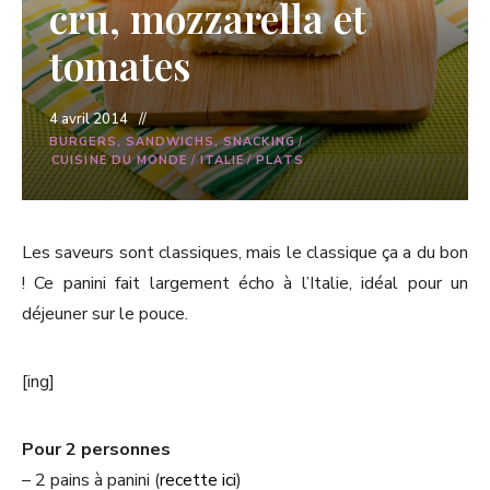
cru, mozzarella et
tomates
4 avril 2014
BURGERS, SANDWICHS, SNACKING
/
CUISINE DU MONDE
/
ITALIE
/
PLATS
Les saveurs sont classiques, mais le classique ça a du bon
! Ce panini fait largement écho à l’Italie, idéal pour un
déjeuner sur le pouce.
[ing]
Pour 2 personnes
– 2 pains à panini (
recette ici
)