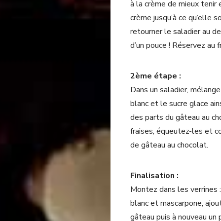
à la crème de mieux tenir 
crème jusqu’à ce qu’elle s
retourner le saladier au 
d’un pouce ! Réservez au fr
2ème étape :
Dans un saladier, mélange
blanc et le sucre glace ain
des parts du gâteau au ch
fraises, équeutez-les et 
de gâteau au chocolat.
Finalisation :
Montez dans les verrines
blanc et mascarpone, ajou
gâteau puis à nouveau un