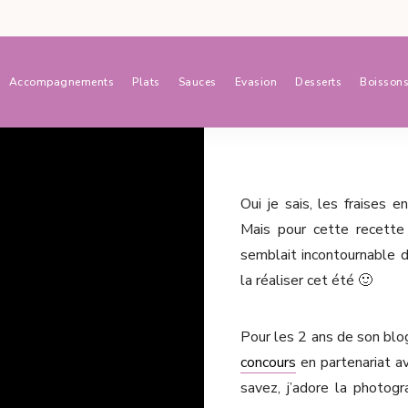
Accompagnements
Plats
Sauces
Evasion
Desserts
Boisson
Oui je sais, les fraises 
Mais pour cette recette 
semblait incontournable d’
la réaliser cet été 🙂
Pour les 2 ans de son blo
concours
en partenariat a
savez, j’adore la photog