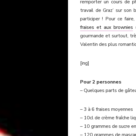
remporter un cours de 
travail de Graz’ sur son
participer ! Pour ce faire
fraises et aux brownies
»
gourmande et surtout, très
Valentin des plus romanti
[ing]
Pour 2 personnes
– Quelques parts de gâteau
– 3 à 6 fraises moyennes
– 10cl de crème fraîche l
– 10 grammes de sucre e
– 120 grammes de masca