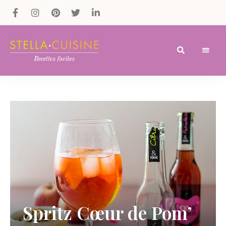
Recettes
Recettes
par
Stella
faciles,
Cuisine
recettes
rapides,
recettes
végétariennes
!
Spritz Cœur de Pom’