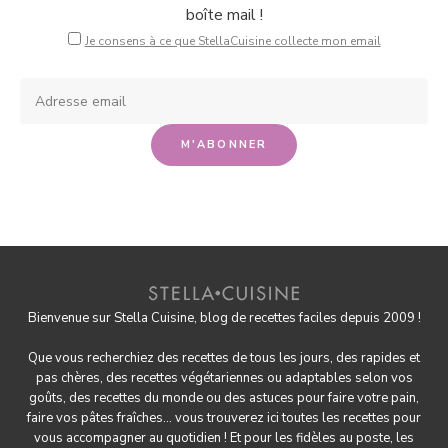
boîte mail !
Je consens à ce que StellaCuisine collecte mon email
Bienvenue sur Stella Cuisine, blog de recettes faciles depuis 2009 !
Que vous recherchiez des recettes de tous les jours, des rapides et
pas chères, des
recettes végétariennes
ou adaptables selon vos
goûts, des
recettes du monde
ou des astuces pour
faire votre pain
,
faire
vos pâtes fraîches
... vous trouverez ici toutes les recettes pour
vous accompagner au quotidien ! Et pour les fidèles au poste, les