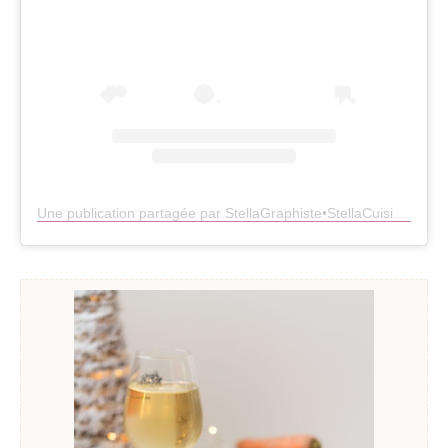
Une publication partagée par StellaGraphiste•StellaCuisine (@stellacuisine)