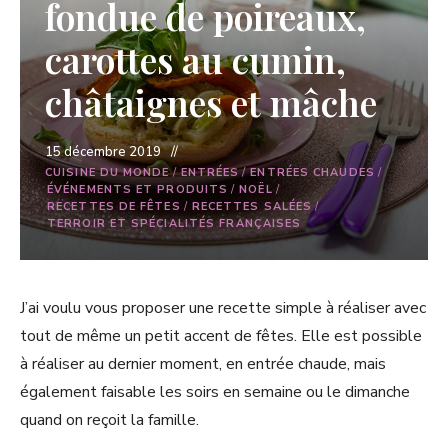
fondue de poireaux,
carottes au cumin,
châtaignes et mâche
15 décembre 2019
CUISINE DU MONDE
/
ENTRÉES
/
ENTRÉES CHAUDES
/
ÉVÉNEMENTS ET PRODUITS
/
NOËL
/
RECETTES DE FÊTES
/
RECETTES SALÉES
/
TERROIR ET SPÉCIALITÉS FRANÇAISES
J’ai voulu vous proposer une recette simple à réaliser avec
tout de même un petit accent de fêtes. Elle est possible
à réaliser au dernier moment, en entrée chaude, mais
également faisable les soirs en semaine ou le dimanche
quand on reçoit la famille.