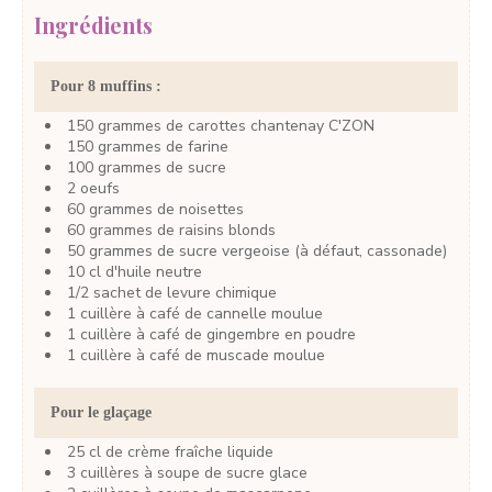
Ingrédients
Pour 8 muffins :
150
grammes
de carottes
chantenay C'ZON
150
grammes
de farine
100
grammes
de sucre
2
oeufs
60
grammes
de noisettes
60
grammes
de raisins blonds
50
grammes
de sucre vergeoise
(à défaut, cassonade)
10
cl
d'huile neutre
1/2
sachet
de levure chimique
1
cuillère à café
de cannelle
moulue
1
cuillère à café
de gingembre
en poudre
1
cuillère à café
de muscade
moulue
Pour le glaçage
25
cl
de crème fraîche liquide
3
cuillères à soupe
de sucre glace