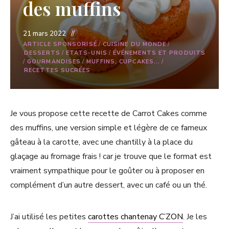
des muffins
21 mars 2022
ARTICLE SPONSORISÉ
/
CUISINE DU MONDE
/
DESSERTS
/
ETATS-UNIS
/
ÉVÉNEMENTS ET PRODUITS
/
GOURMANDISES
/
MUFFINS, CUPCAKES...
/
RECETTES SUCRÉES
Je vous propose cette recette de Carrot Cakes comme
des muffins, une version simple et légère de ce fameux
gâteau à la carotte, avec une chantilly à la place du
glaçage au fromage frais ! car je trouve que le format est
vraiment sympathique pour le goûter ou à proposer en
complément d’un autre dessert, avec un café ou un thé.
J’ai utilisé les petites
carottes chantenay C’ZON
. Je les