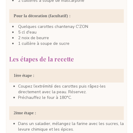
2
cuillères à soupe
de mascarpone
Pour la décoration (facultatif) :
Quelques
carottes
chantenay C'ZON
5
cl
d'eau
2
noix
de beurre
1
cuillère à soupe
de sucre
Les étapes de la recette
1ère étape :
Coupez l’extrémité des carottes puis râpez-les
directement avec la peau. Réservez.
Préchauffez le four à 180°C.
2ème étape :
Dans un saladier, mélangez la farine avec les sucres, la
levure chimique et les épices.