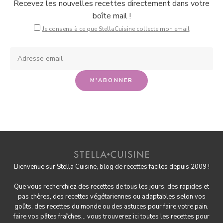
Recevez les nouvelles recettes directement dans votre
boîte mail !
Je consens à ce que StellaCuisine collecte mon email
Bienvenue sur Stella Cuisine, blog de recettes faciles depuis 2009 !
Que vous recherchiez des recettes de tous les jours, des rapides et
pas chères, des
recettes végétariennes
ou adaptables selon vos
goûts, des
recettes du monde
ou des astuces pour
faire votre pain
,
faire
vos pâtes fraîches
... vous trouverez ici toutes les recettes pour