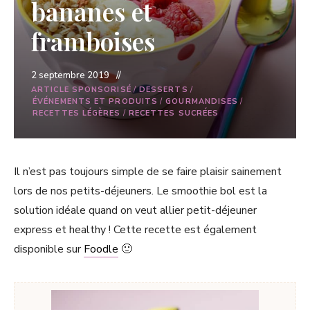
bananes et
framboises
2 septembre 2019
ARTICLE SPONSORISÉ
/
DESSERTS
/
ÉVÉNEMENTS ET PRODUITS
/
GOURMANDISES
/
RECETTES LÉGÈRES
/
RECETTES SUCRÉES
Il n’est pas toujours simple de se faire plaisir sainement
lors de nos petits-déjeuners. Le smoothie bol est la
solution idéale quand on veut allier petit-déjeuner
express et healthy ! Cette recette est également
disponible sur
Foodle
🙂