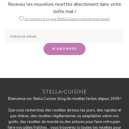
Recevez les nouvelles recettes directement dans votre
boîte mail !
Je consens à ce que StellaCuisine collecte mon email
Bienvenue sur Stella Cuisine, blog de recettes faciles depuis 2009 !
Que vous recherchiez des recettes de tous les jours, des rapides et
pas chères, des
recettes végétariennes
ou adaptables selon vos
goûts, des
recettes du monde
ou des astuces pour
faire votre pain
,
faire
vos pâtes fraîches
... vous trouverez ici toutes les recettes pour