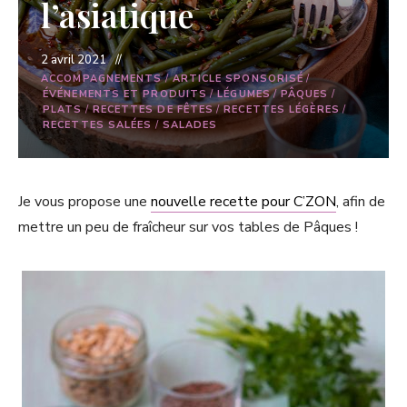
l’asiatique
2 avril 2021
ACCOMPAGNEMENTS
/
ARTICLE SPONSORISÉ
/
ÉVÉNEMENTS ET PRODUITS
/
LÉGUMES
/
PÂQUES
/
PLATS
/
RECETTES DE FÊTES
/
RECETTES LÉGÈRES
/
RECETTES SALÉES
/
SALADES
Je vous propose une
nouvelle recette pour C’ZON
, afin de
mettre un peu de fraîcheur sur vos tables de Pâques !