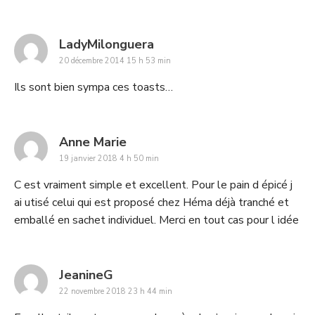
says:
LadyMilonguera
20 décembre 2014 15 h 53 min
Ils sont bien sympa ces toasts…
says:
Anne Marie
19 janvier 2018 4 h 50 min
C est vraiment simple et excellent. Pour le pain d épicé j
ai utisé celui qui est proposé chez Héma déjà tranché et
emballé en sachet individuel. Merci en tout cas pour l idée
says:
JeanineG
22 novembre 2018 23 h 44 min