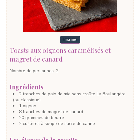
Imprimer
Toasts aux oignons caramélisés et
magret de canard
Nombre de personnes
:
2
Ingrédients
2
tranches
de pain de mie
sans croûte La Boulangère
(ou classique)
1
oignon
8
tranches
de magret de canard
20
grammes
de beurre
2
cuillères à soupe
de sucre de canne
Les étapes de la recette