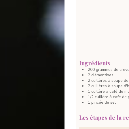
Ingrédients
200
grammes
de crev
2
clémentines
2
cuillères à soupe
de
2
cuillères à soupe
d'h
1
cuillère a café
de m
1/2
cuillère à café
de 
1
pincée
de sel
Les étapes de la re