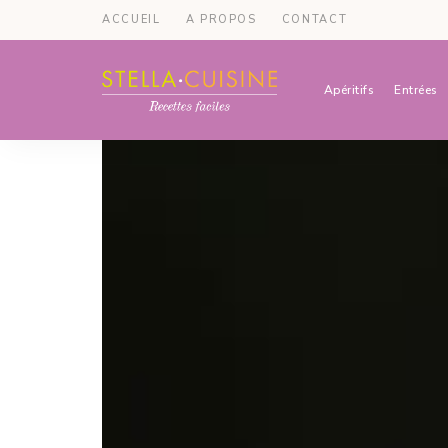
ACCUEIL
A PROPOS
CONTACT
Apéritifs
Entrées
Recettes
Recettes
par
Stella
faciles,
Cuisine
recettes
rapides,
recettes
végétariennes
!