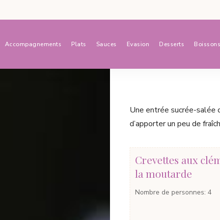
Accompagnements
Plats
Sauces
Evasion
Desserts
Boisson
Une entrée sucrée-salée d’
d’apporter un peu de fraîc
Crevettes aux clém
la moutarde
Nombre de personnes
:
4