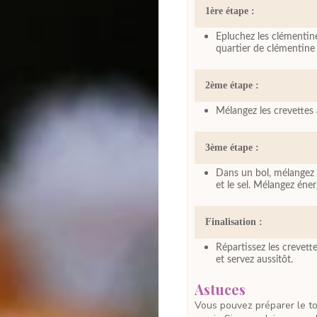
1ère étape :
Epluchez les clémentin
quartier de clémentine 
2ème étape :
Mélangez les crevettes 
3ème étape :
Dans un bol, mélangez l'
et le sel. Mélangez éne
Finalisation :
Répartissez les crevett
et servez aussitôt.
Astuces
Vous pouvez préparer le tout en avance et laisser au frigo en attendant de