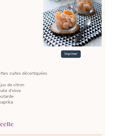
Imprimer
ettes
cuites décortiquées
 jus de citron
uile d'olive
outarde
paprika
cette