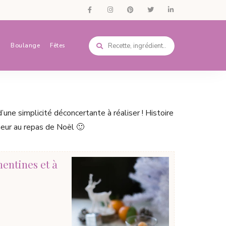
s
Boulange
Fêtes
une simplicité déconcertante à réaliser ! Histoire
heur au repas de Noël 🙂
entines et à