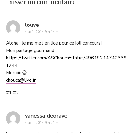
Laisser un commentaire
says:
louve
4 août 2014 9 h 14 min
Aloha ! Je me met en lice pour ce joli concours!
Mon partage gourmand
https://twitter.com/ASChouca/status/49619214742339
1744
Merciiiii 😉
chouca@live.fr
#1 #2
says:
vanessa degrave
4 août 2014 9 h 21 min