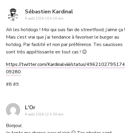
says:
Sébastien Kardinal
4 août 2014 10 h 29 min
Ah les hotdogs ! Moi qui suis fan de streetfood, j’aime ça !
Mais c’est vrai que j’ai tendance à favoriser le burger au
hotdog. Par facilité et non par préférence. Tes saucisses
sont très appétissante en tout cas ! 😉
https://twitter.com/Kardinalviiii/status/4962102795174
09280
#8 #9
says:
L'Or
4 août 2014 12 h 03 min
Bonjour,