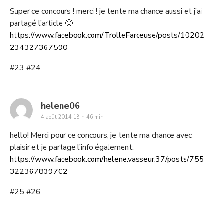
Super ce concours ! merci ! je tente ma chance aussi et j’ai
partagé l’article 🙂
https://www.facebook.com/TrolleFarceuse/posts/10202
234327367590
#23 #24
says:
helene06
4 août 2014 18 h 46 min
hello! Merci pour ce concours, je tente ma chance avec
plaisir et je partage l’info également:
https://www.facebook.com/helene.vasseur.37/posts/755
322367839702
#25 #26