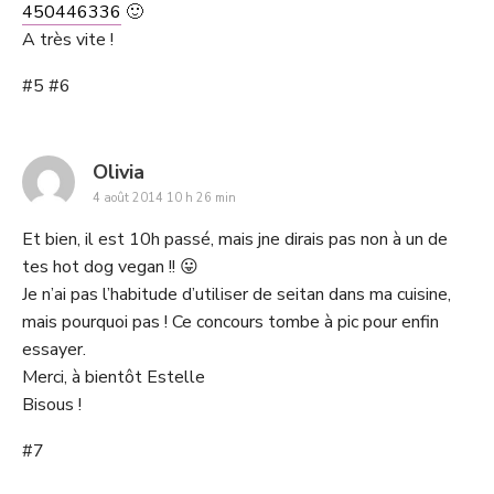
450446336
🙂
A très vite !
#5 #6
says:
Olivia
4 août 2014 10 h 26 min
Et bien, il est 10h passé, mais jne dirais pas non à un de
tes hot dog vegan !! 😛
Je n’ai pas l’habitude d’utiliser de seitan dans ma cuisine,
mais pourquoi pas ! Ce concours tombe à pic pour enfin
essayer.
Merci, à bientôt Estelle
Bisous !
#7