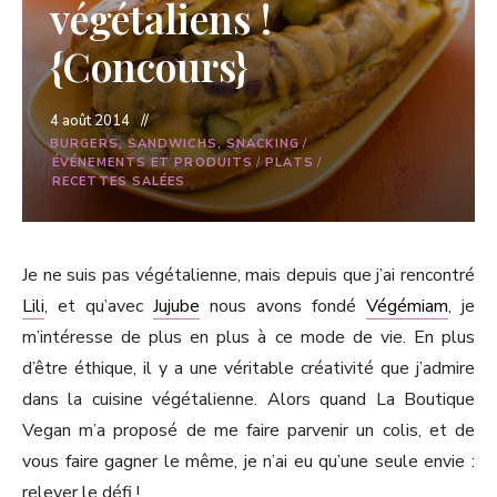
végétaliens !
{Concours}
4 août 2014
BURGERS, SANDWICHS, SNACKING
/
ÉVÉNEMENTS ET PRODUITS
/
PLATS
/
RECETTES SALÉES
Je ne suis pas végétalienne, mais depuis que j’ai rencontré
Lili
, et qu’avec
Jujube
nous avons fondé
Végémiam
, je
m’intéresse de plus en plus à ce mode de vie. En plus
d’être éthique, il y a une véritable créativité que j’admire
dans la cuisine végétalienne. Alors quand La Boutique
Vegan m’a proposé de me faire parvenir un colis, et de
vous faire gagner le même, je n’ai eu qu’une seule envie :
relever le défi !