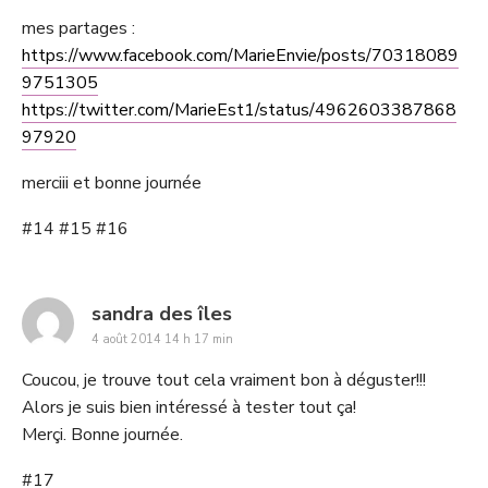
mes partages :
https://www.facebook.com/MarieEnvie/posts/70318089
9751305
https://twitter.com/MarieEst1/status/4962603387868
97920
merciii et bonne journée
#14 #15 #16
says:
sandra des îles
4 août 2014 14 h 17 min
Coucou, je trouve tout cela vraiment bon à déguster!!!
Alors je suis bien intéressé à tester tout ça!
Merçi. Bonne journée.
#17