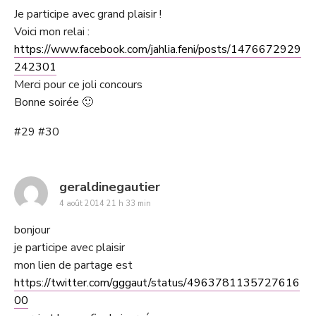
Je participe avec grand plaisir !
Voici mon relai :
https://www.facebook.com/jahlia.feni/posts/1476672929
242301
Merci pour ce joli concours
Bonne soirée 🙂
#29 #30
says:
geraldinegautier
4 août 2014 21 h 33 min
bonjour
je participe avec plaisir
mon lien de partage est
https://twitter.com/gggaut/status/4963781135727616
00