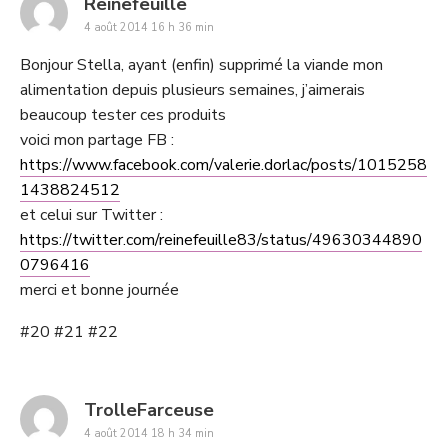
says:
Reinefeuille
4 août 2014 16 h 36 min
Bonjour Stella, ayant (enfin) supprimé la viande mon
alimentation depuis plusieurs semaines, j’aimerais
beaucoup tester ces produits
voici mon partage FB :
https://www.facebook.com/valerie.dorlac/posts/1015258
1438824512
et celui sur Twitter :
https://twitter.com/reinefeuille83/status/49630344890
0796416
merci et bonne journée
#20 #21 #22
says:
TrolleFarceuse
4 août 2014 18 h 34 min