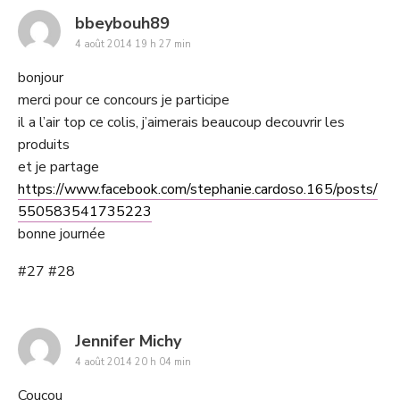
says:
bbeybouh89
4 août 2014 19 h 27 min
bonjour
merci pour ce concours je participe
il a l’air top ce colis, j’aimerais beaucoup decouvrir les
produits
et je partage
https://www.facebook.com/stephanie.cardoso.165/posts/
550583541735223
bonne journée
#27 #28
says:
Jennifer Michy
4 août 2014 20 h 04 min
Coucou