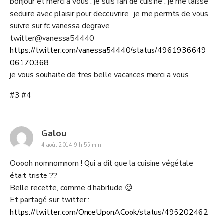
bonjour et merci a vous . je suis fan de cuisine . je me laisse
seduire avec plaisir pour decouvrire . je me permts de vous
suivre sur fc vanessa degrave
twitter@vanessa54440
https://twitter.com/vanessa54440/status/4961936649
06170368
je vous souhaite de tres belle vacances merci a vous
#3 #4
says:
Galou
4 août 2014 9 h 56 min
Ooooh nomnomnom ! Qui a dit que la cuisine végétale
était triste ??
Belle recette, comme d’habitude 😉
Et partagé sur twitter :
https://twitter.com/OnceUponACook/status/496202462