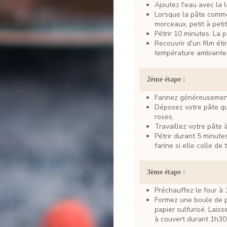
Ajoutez l'eau avec la
Lorsque la pâte commence à prendre du corps, ajoutez le beurre en
morceaux, petit à petit
Pétrir 10 minutes. La 
Recouvrir d'un film étirable ou d'un linge et laissez pousser 3h à
température ambiante
2ème étape :
Farinez généreusement
Déposez votre pâte qui doit avoir doublé de volume. Ajoutez les pralines
roses.
Travaillez votre pâte 
Pétrir durant 5 minutes pour donner du corps à la pâte, ajoutez un peu de
farine si elle colle de 
3ème étape :
Préchauffez le four à
Formez une boule de pâte et déposez-la dans un moule recouvert d'un
papier sulfurisé. Lais
à couvert durant 1h30