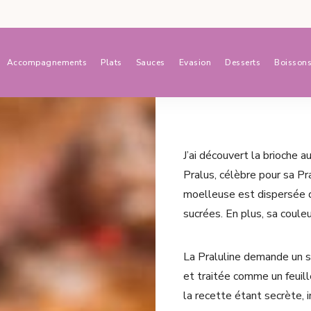
Accompagnements
Plats
Sauces
Evasion
Desserts
Boisson
J’ai découvert la brioche 
Pralus, célèbre pour sa Pr
moelleuse est dispersée d
sucrées. En plus, sa couleur
La Praluline demande un sa
et traitée comme un feuill
la recette étant secrète,