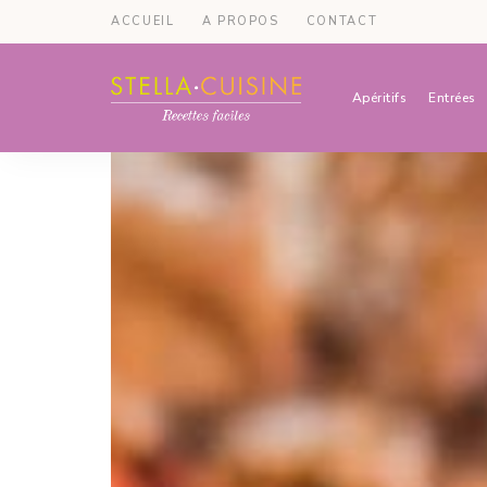
ACCUEIL
A PROPOS
CONTACT
Apéritifs
Entrées
Recettes
Recettes
par
Stella
faciles,
Cuisine
recettes
rapides,
recettes
végétariennes
!