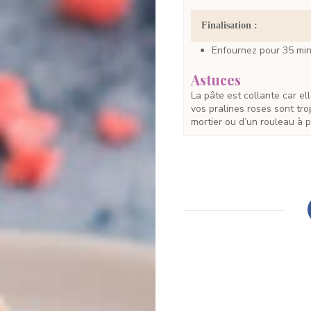
Finalisation :
Enfournez pour 35 min
Astuces
La pâte est collante car elle est très humide (beurre, oeufs…) c’est normal. Si
vos pralines roses sont tro
mortier ou d’un rouleau à p