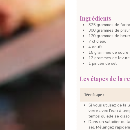
Ingrédients
375
grammes
de farin
300
grammes
de prali
170
grammes
de beur
7
cl
d'eau
4
oeufs
15
grammes
de sucre
12
grammes
de levure
1
pincée
de sel
Les étapes de la re
1ère étape :
Si vous utilisez de la levure fraîche ou déshydratée, mettez-la dans un
verre avec l'eau à te
temps qu'elle se disso
Dans un saladier ou la cuve d'un robot, déposez la farine, le sucre et le
sel. Mélangez rapidem