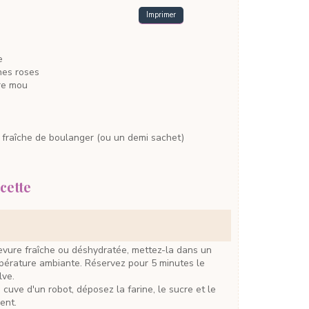
Imprimer
e
nes roses
re mou
 fraîche de boulanger
(ou un demi sachet)
cette
mpérature ambiante. Réservez pour 5 minutes le
lve.
ent.