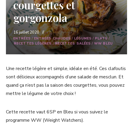
courgettes et
gorgonzola
16 juillet 2020
ENTRÉES
/
ENTRÉES CHAUDES
/
LÉGUMES
/
PLATS
/
RECETTES LÉGÈRES
/
RECETTES SALÉES
/
WW BLEU
Une recette légère et simple, idéale en été. Ces clafoutis
sont délicieux accompagnés d’une salade de mesclun. Et
quand ça n’est pas la saison des courgettes, vous pouvez
mettre le légume de votre choix !
Cette recette vaut 6SP en Bleu si vous suivez le
programme WW (Weight Watchers).