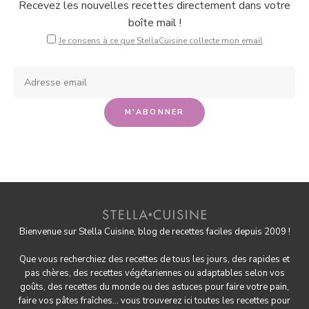
Recevez les nouvelles recettes directement dans votre
boîte mail !
Je consens à ce que StellaCuisine collecte mon email
Bienvenue sur Stella Cuisine, blog de recettes faciles depuis 2009 !
Que vous recherchiez des recettes de tous les jours, des rapides et
pas chères, des
recettes végétariennes
ou adaptables selon vos
goûts, des
recettes du monde
ou des astuces pour
faire votre pain
,
faire
vos pâtes fraîches
... vous trouverez ici toutes les recettes pour