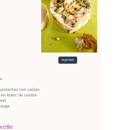
Imprimer
ru
 pistaches
non salées
 vin blanc
de cuisine
miel
sauge
cette