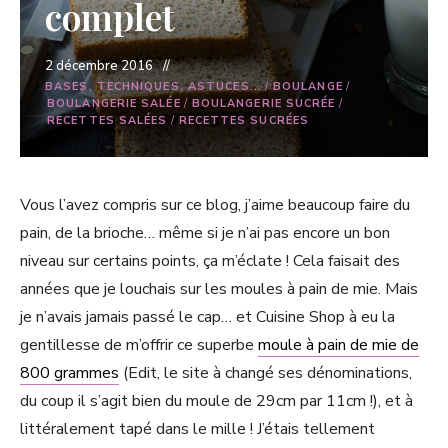
complet
2 décembre 2016
BASES, TECHNIQUES, ASTUCES...
/
BOULANGE
/
BOULANGERIE SALÉE
/
BOULANGERIE SUCRÉE
/
RECETTES SALÉES
/
RECETTES SUCRÉES
Vous l’avez compris sur ce blog, j’aime beaucoup faire du
pain, de la brioche… même si je n’ai pas encore un bon
niveau sur certains points, ça m’éclate ! Cela faisait des
années que je louchais sur les moules à pain de mie. Mais
je n’avais jamais passé le cap… et Cuisine Shop à eu la
gentillesse de m’offrir ce superbe
moule à pain de mie de
800 grammes
(Edit, le site à changé ses dénominations,
du coup il s’agit bien du moule de 29cm par 11cm !), et à
littéralement tapé dans le mille ! J’étais tellement