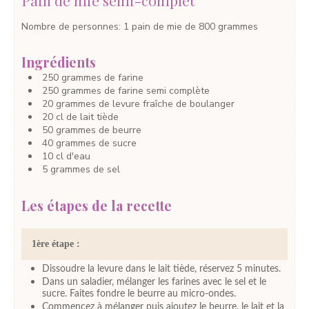
Nombre de personnes
:
1
pain de mie de 800 grammes
Ingrédients
250
grammes
de farine
250
grammes
de farine semi complète
20
grammes
de levure fraîche de boulanger
20
cl
de lait
tiède
50
grammes
de beurre
40
grammes
de sucre
10
cl
d'eau
5
grammes
de sel
Les étapes de la recette
1ère étape :
Dissoudre la levure dans le lait tiède, réservez 5 minutes.
Dans un saladier, mélanger les farines avec le sel et le
sucre. Faites fondre le beurre au micro-ondes.
Commencez à mélanger puis ajoutez le beurre, le lait et la