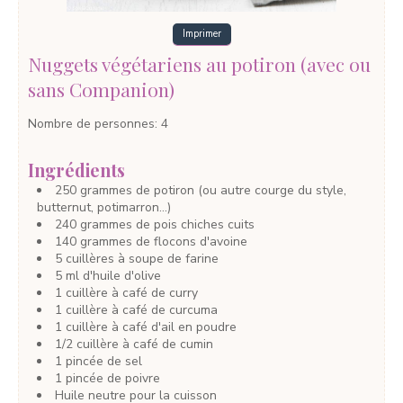
Imprimer
Nuggets végétariens au potiron (avec ou
sans Companion)
Nombre de personnes
:
4
Ingrédients
250
grammes
de potiron
(ou autre courge du style,
butternut, potimarron…)
240
grammes
de pois chiches
cuits
140
grammes
de flocons d'avoine
5
cuillères à soupe
de farine
5
ml
d'huile d'olive
1
cuillère à café
de curry
1
cuillère à café
de curcuma
1
cuillère à café
d'ail en poudre
1/2
cuillère à café
de cumin
1
pincée
de sel
1
pincée
de poivre
Huile neutre pour la cuisson