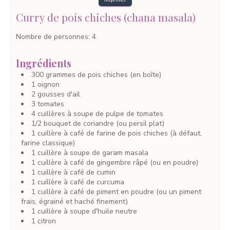
Imprimer
Curry de pois chiches (chana masala)
Nombre de personnes
:
4
Ingrédients
300
grammes
de pois chiches
(en boîte)
1
oignon
2
gousses
d'ail
3
tomates
4
cuillères à soupe
de pulpe de tomates
1/2
bouquet
de coriandre
(ou persil plat)
1
cuillère à café
de farine de pois chiches
(à défaut,
farine classique)
1
cuillère à soupe
de garam masala
1
cuillère à café
de gingembre râpé
(ou en poudre)
1
cuillère à café
de cumin
1
cuillère à café
de curcuma
1
cuillère à café
de piment en poudre
(ou un piment
frais, égrainé et haché finement)
1
cuillère à soupe
d'huile neutre
1
citron