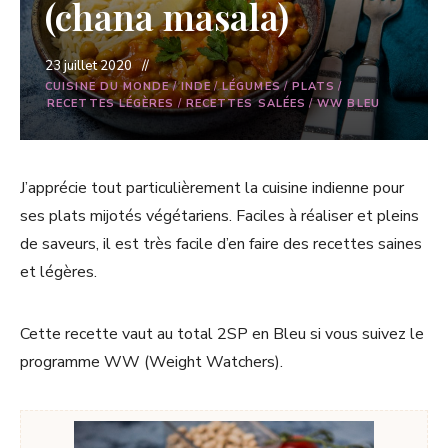
(chana masala)
23 juillet 2020
CUISINE DU MONDE
/
INDE
/
LÉGUMES
/
PLATS
/
RECETTES LÉGÈRES
/
RECETTES SALÉES
/
WW BLEU
J’apprécie tout particulièrement la cuisine indienne pour
ses plats mijotés végétariens. Faciles à réaliser et pleins
de saveurs, il est très facile d’en faire des recettes saines
et légères.
Cette recette vaut au total 2SP en Bleu si vous suivez le
programme WW (Weight Watchers).