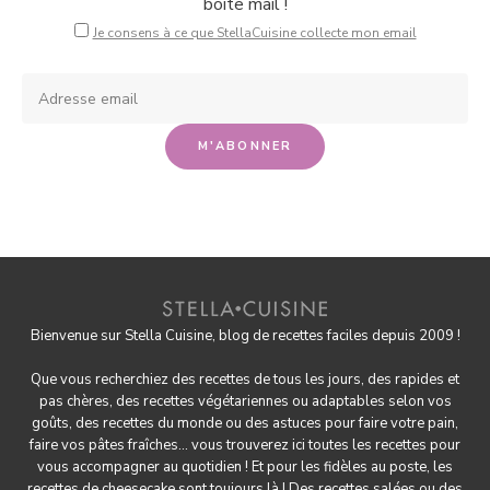
boîte mail !
Je consens à ce que StellaCuisine collecte mon email
Bienvenue sur Stella Cuisine, blog de recettes faciles depuis 2009 !
Que vous recherchiez des recettes de tous les jours, des rapides et
pas chères, des
recettes végétariennes
ou adaptables selon vos
goûts, des
recettes du monde
ou des astuces pour
faire votre pain
,
faire
vos pâtes fraîches
... vous trouverez ici toutes les recettes pour
vous accompagner au quotidien ! Et pour les fidèles au poste, les
recettes de cheesecake
sont toujours là ! Des
recettes salées
ou des