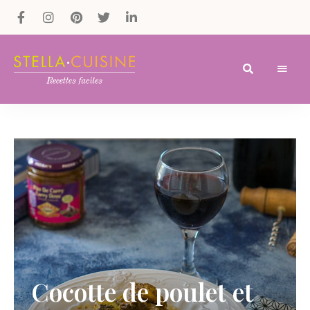
Recettes
Recettes
par
Stella
faciles,
Cuisine
recettes
rapides,
recettes
végétariennes
!
Cocotte de poulet et